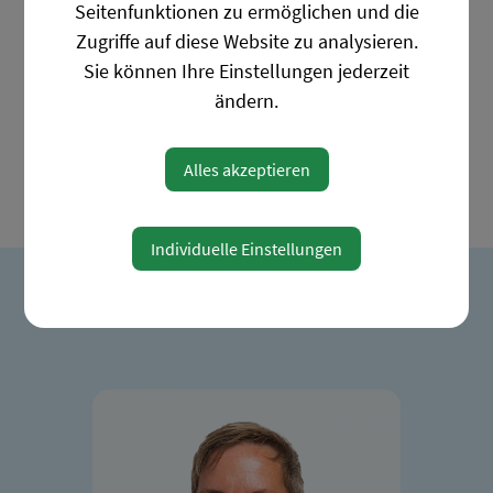
Seitenfunktionen zu ermöglichen und die
Zugriffe auf diese Website zu analysieren.
Sie können Ihre Einstellungen jederzeit
ändern.
TOBII DYNAVOX I-SERIES I-13
UND I-16
KOMMUNIKATIONSSYSTEM
Alles akzeptieren
Individuelle Einstellungen
Ihre Ansprechpartner*innen bei
Erwachsenen und Institutionen: