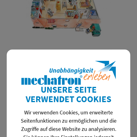
UNSERE SEITE
VERWENDET COOKIES
Wir verwenden Cookies, um erweiterte
„Licht ein – Licht aus, Türe auf –
Seitenfunktionen zu ermöglichen und die
Türe zu“ – es kann so einfach sein.
Zugriffe auf diese Website zu analysieren.
Personen mit körperlichen