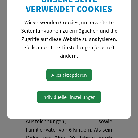
geförderten Preis-
VERWENDET COOKIES
Leistungsverhältnis.
Im Laufe der
Jahre wurden unsere Systeme und
Wir verwenden Cookies, um erweiterte
Softwarelösungen immer wieder den
Seitenfunktionen zu ermöglichen und die
geänderten technologischen
Zugriffe auf diese Website zu analysieren.
Anforderungen anwenderfreundlich
Sie können Ihre Einstellungen jederzeit
und zeitgerecht
angepasst.
ändern.
Ursprung
Alles akzeptieren
Ing. Jürgen Schnabler, MSc ist
Gründer und Geschäftsführer der
Individuelle Einstellungen
Firma mechatron, Inhaber
zahlreicher Patente und
Auszeichnungen, sowie
Familienvater von 6 Kindern. Als sein
Onkel vor über 30 Jahren durch