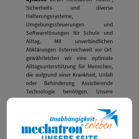
Sicherheits- und diverse
Halterungssysteme,
Umgebungssteuerungen und
Softwarelösungen für Schule und
Alltag. Mit unverbindlichen
Abklärungen österreichweit vor Ort
gewährleisten wir eine optimale
Alltagsunterstützung für Menschen,
die aufgrund einer Krankheit, Unfall
oder Behinderung Assistierende
Technologie benötigen.
Unsere
Alltagshelfer bieten sowohl
Privatpersonen, als auch
Einrichtungen und Krankenhäusern
ausgereifte Hilfsmittelversorgungen
mit einem sehr guten und
UNSERE SEITE